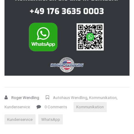
Roger Wendling
Autohaus Wendling
,
Kommunikation
,
Kundenservice
0 Comments
Kommunikation
Kundenservice
WhatsApp