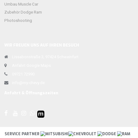
Umbau Muscle Car
Zubehör Dodge Ram
Photoshooting
WIR FREUEN UNS AUF IHREN BESUCH
Lissabonstraße 3, 97424 Schweinfurt
Anfahrt Google Maps
09721 72990
info@my-chevy.de
Anfahrt & Öffnungszeiten
SERVICE PARTNER