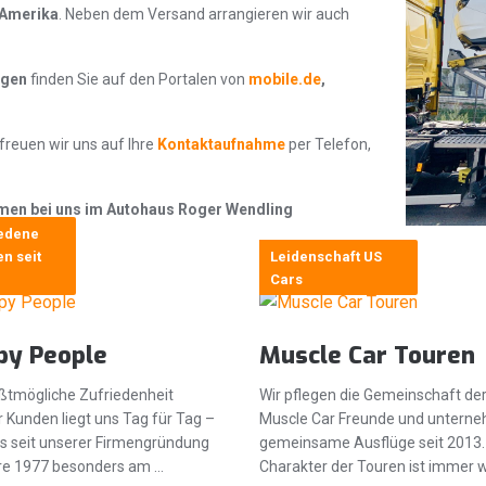
 Amerika
. Neben dem Versand arrangieren wir auch
agen
finden Sie auf den Portalen von
mobile.de
,
reuen wir uns auf Ihre
Kontaktaufnahme
per Telefon,
ommen bei uns im Autohaus Roger Wendling
edene
n seit
Leidenschaft US
Cars
py People
Muscle Car Touren
ößtmögliche Zufriedenheit
Wir pflegen die Gemeinschaft de
 Kunden liegt uns Tag für Tag –
Muscle Car Freunde und untern
es seit unserer Firmengründung
gemeinsame Ausflüge seit 2013.
re 1977 besonders am …
Charakter der Touren ist immer 