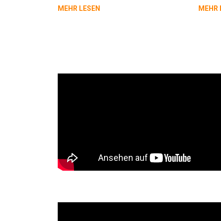
MEHR LESEN
MEHR 
Entladung Auto Container
THE 1LE Camaro