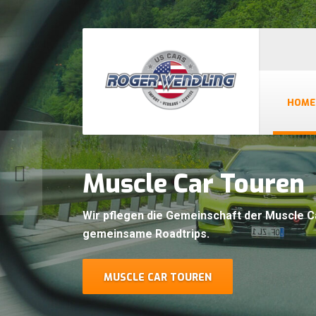
HOME
Muscle Car Speziali
für Camaro, Mustang, Challenger, Charger
Gerne importieren wir auch Ihren speziell
gebraucht oder Oldtimer.
MUSCLE CAR IMPORT