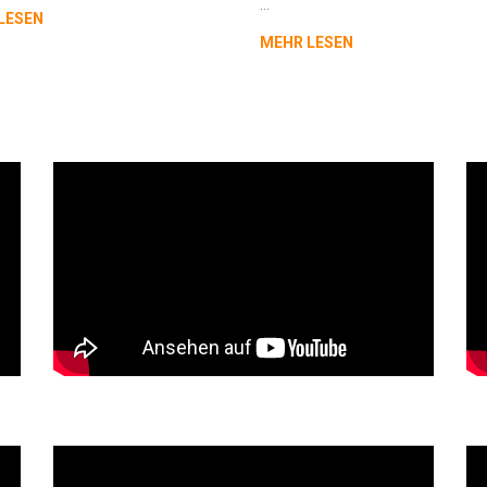
…
LESEN
MEHR LESEN
Muscle Car Tour 2020
D
Nightshots
C