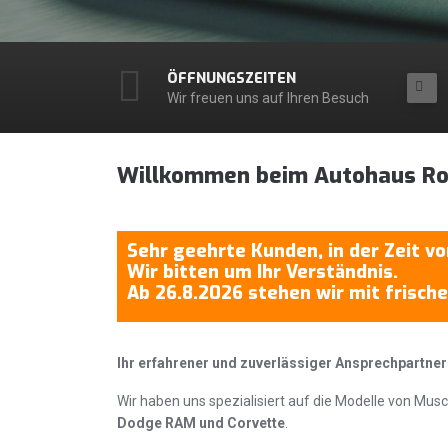
ÖFFNUNGSZEITEN
Wir freuen uns auf Ihren Besuch
Willkommen beim Autohaus R
Sehr geehrte Kunden, in der Zeit vo
Wir bitten um Ihr Verständnis.
Ab 26.8.2026 stehen wir mit frisch
Ihr erfahrener und zuverlässiger Ansprechpartner
Wir haben uns spezialisiert auf die Modelle von Mus
Dodge RAM und Corvette
.