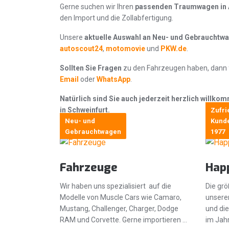
Gerne suchen wir Ihren
passenden Traumwagen in
den Import und die Zollabfertigung.
Unsere
aktuelle Auswahl an Neu- und Gebrauchtw
autoscout24
,
motomovie
und
PKW.de
.
Sollten Sie Fragen
zu den Fahrzeugen haben, dann f
Email
oder
WhatsApp
.
Natürlich sind Sie auch jederzeit herzlich willk
in Schweinfurt.
Zufri
Neu- und
Kunde
Gebrauchtwagen
1977
Fahrzeuge
Hap
Wir haben uns spezialisiert auf die
Die gr
Modelle von Muscle Cars wie Camaro,
unserer
Mustang, Challenger, Charger, Dodge
und di
RAM und Corvette. Gerne importieren …
im Jah