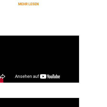
MEHR LESEN
odge Ram Sportauspuff
harger DAYTONA