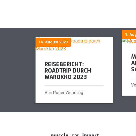
1. Au
14. August 2023
M
A
REISEBERICHT:
S
ROADTRIP DURCH
MAROKKO 2023
Vo
Von Roger Wendling
muscle_car_import