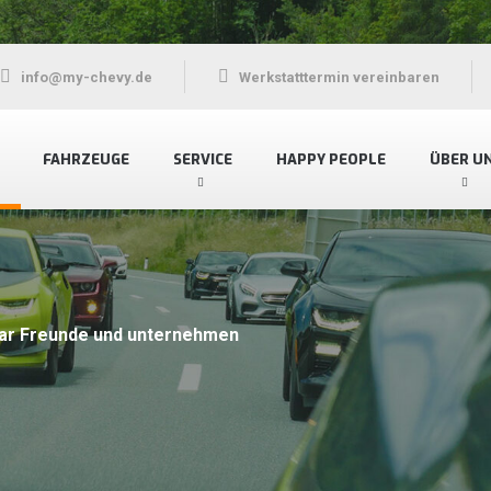
info@my-chevy.de
Werkstatttermin vereinbaren
FAHRZEUGE
SERVICE
HAPPY PEOPLE
ÜBER U
st
, Dodge RAM und Corvette.
en Wunschwagen – egal ob neu,