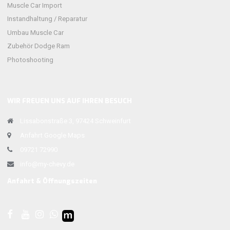
Muscle Car Import
Instandhaltung / Reparatur
Umbau Muscle Car
Zubehör Dodge Ram
Photoshooting
WIR FREUEN UNS AUF IHREN BESUCH
Lissabonstraße 3, 97424 Schweinfurt
Anfahrt Google Maps
09721 72990
info@my-chevy.de
Anfahrt & Öffnungszeiten