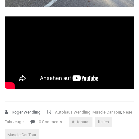
Roger Wendling
Autohaus Wendling
,
Muscle Car Tour
,
Neue
Fahrzeuge
0 Comments
Autohaus
Italien
Muscle Car Tour