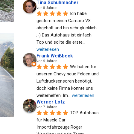
Tina Schuhmacher
vor 6 Jahren
Ich habe 
gestern meinen Camaro V8 
abgeholt und bin sehr glücklich 
;-) Das Autohaus ist einfach 
Top und sollte die erste
... 
weiterlesen
Frank Weißbeck
vor 6 Jahren
Wir haben für 
unseren Chevy neue Felgen und 
Luftdrucksensoren benötigt, 
doch keine Firma konnte uns 
weiterhelfen. Im
... 
weiterlesen
Werner Lotz
vor 7 Jahren
TOP Autohaus 
für Muscle Car 
Importfahrzeuge:Roger 