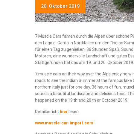
20. Oktober 2019
7 Muscle Cars fahren durch die Alpen über schöne P
den Lago di Garda in Norditalien um den "Indian Sum
für einen Tag zu genießen. 36 Stunden Spaß, Sound
Motoren, eine wundervolle Landschaft und gutes Es
Stattgefunden hat das am 19. und 20. Oktober 2019.
7 muscle cars on their way over the Alps enjoying wi
roads to see the Indian Summer at the famous lake 
northern Italy just for one day. 36 hours of fun, musc
sounds a beautiful landscape and delicious food. This
happened on the 19 th and 20 th or October 2019.
Detailbericht
hier
lesen.
www.muscle-car-import.com