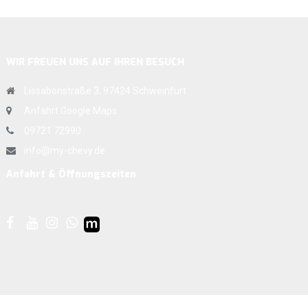
WIR FREUEN UNS AUF IHREN BESUCH
Lissabonstraße 3, 97424 Schweinfurt
Anfahrt Google Maps
09721 72990
info@my-chevy.de
Anfahrt & Öffnungszeiten