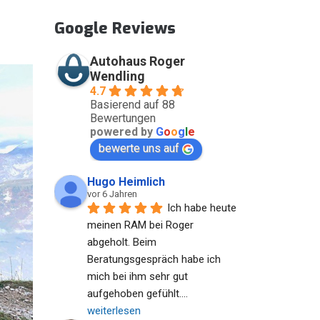
Google Reviews
Autohaus Roger
Wendling
4.7
Basierend auf 88
Bewertungen
powered by
G
o
o
g
l
e
bewerte uns auf
Hugo Heimlich
vor 6 Jahren
Ich habe heute 
meinen RAM bei Roger 
abgeholt. Beim 
Beratungsgespräch habe ich 
mich bei ihm sehr gut 
aufgehoben gefühlt.
... 
weiterlesen