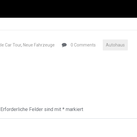
le Car Tour
,
Neue Fahrzeuge
0 Comments
Autohaus
Erforderliche Felder sind mit
*
markiert