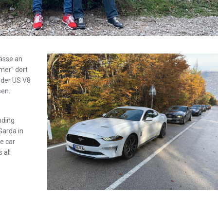
ässe an
mer" dort
 der US V8
sen.
nding
Garda in
le car
 all