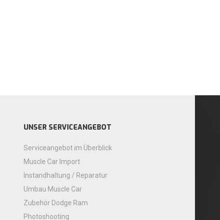
UNSER SERVICEANGEBOT
Serviceangebot im Überblick
Muscle Car Import
Instandhaltung / Reparatur
Umbau Muscle Car
Zubehör Dodge Ram
Photoshooting