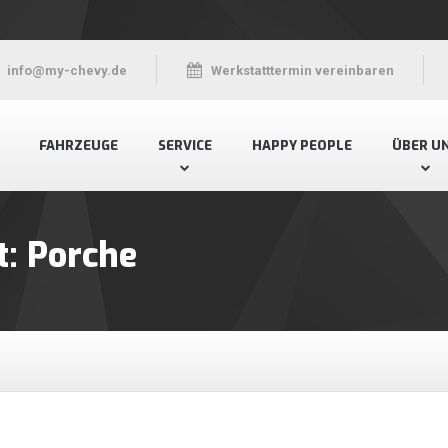
info@my-chevy.de
Werkstatttermin vereinbaren
FAHRZEUGE
SERVICE
HAPPY PEOPLE
ÜBER U
t:
Porche