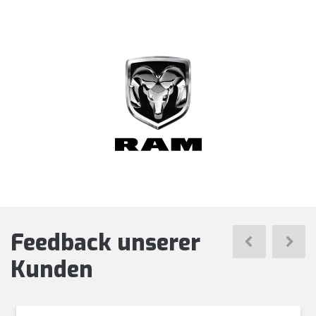
Feedback unserer
Weiter
Vor
Kunden