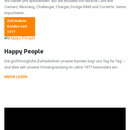
Wir haben uns spezialisiert auf die Modelle von Muscle Cars wie
Camaro, Mustang, Challenger, Charger, Dodge RAM und Corvette. Gerne
importieren …
Zufriedene
MEHR LESEN
Kunden seit
1977
Happy People
Die größtmögliche Zufriedenheit unserer Kunden liegt uns Tag für Tag –
und dies seit unserer Firmengründung im Jahre 1977 besonders am …
MEHR LESEN
Entladung Auto Container