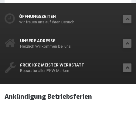
ÖFFNUNGSZEITEN
Wir freuen uns auf Ihren Besuch
UNSERE ADRESSE
Herzlich Willkommen bei uns
FREIE KFZ MEISTER WERKSTATT
Reparatur aller PKW Marken
Ankündigung Betriebsferien
Vom
07.08.2021
bis zum
15.08.2021
haben wir
geschlossen.
Wir wünschen allen Kunden eine erholsame Sommerzeit und
freuen uns auf Ihren nächsten Besuch bei uns.